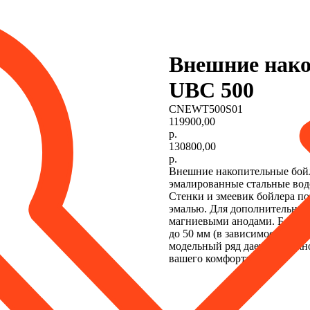
Внешние нако
UBC 500
CNEWT500S01
119900,00
р.
130800,00
р.
Внешние накопительные бой
эмалированные стальные водо
Стенки и змеевик бойлера п
эмалью. Для дополнительной
магниевыми анодами. Благод
до 50 мм (в зависимости от 
модельный ряд дает возможн
вашего комфорта.