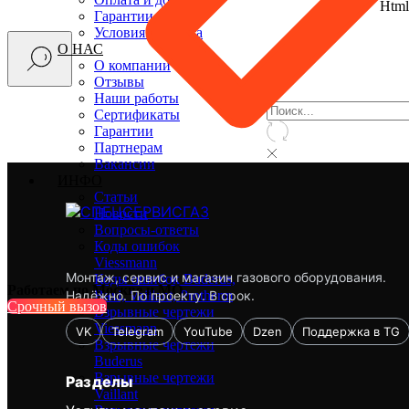
Html
Гарантии
Условия возврата
О НАС
О компании
Отзывы
Наши работы
Сертификаты
Гарантии
Партнерам
Вакансии
ИНФО
Статьи
Новости
Вопросы-ответы
Коды ошибок
Viessmann
Монтаж, сервис и магазин газового оборудования.
Коды ошибок Buderus,
Работаем по Москве и МО
Надёжно. По проекту. В срок.
Baxi, Vaillant, Protherm
Срочный вызов
Взрывные чертежи
Viessmann
VK
Telegram
YouTube
Dzen
Поддержка в TG
Взрывные чертежи
Buderus
Взрывные чертежи
Разделы
Vaillant