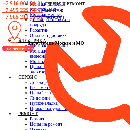
+7 916 001 31 31
Монтаж Immergas
СЕРВИС И РЕМОНТ
+7 495 222 51 51
Монтаж Baxi
МОНТАЖ
Монтаж Hermes
+7 985 211 31 31
МАГАЗИН
Договор поставки и
подряда
Гарантии
Оплата и доставка
ЭЛЕКТРИКА
Работаем по Москве и МО
Монтаж электрики
Срочный вызов
Монтаж
видеонаблюдения
Монтаж СКУД
Цены на
электромонтаж
СЕРВИС
Договор ТО
Регламент
Цены ТО и ПНР
Лицензии
Пусконаладка
Пром. оборудование
РЕМОНТ
Ремонт
Цены на ремонт
Отзывы