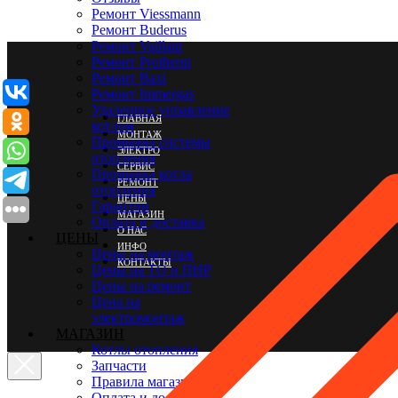
Ремонт Viessmann
Ремонт Buderus
Ремонт Vaillant
Ремонт Protherm
Ремонт Baxi
Ремонт Immergas
Удаленное управление
ГЛАВНАЯ
котлом
МОНТАЖ
Промывка системы
ЭЛЕКТРО
отопления
СЕРВИС
Промывка котла
РЕМОНТ
отопления
ЦЕНЫ
Гарантии
МАГАЗИН
Оплата и доставка
О НАС
ЦЕНЫ
ИНФО
Цены на монтаж
КОНТАКТЫ
Цены на ТО и ПНР
Цены на ремонт
Цена на
электромонтаж
МАГАЗИН
Котлы отопления
Запчасти
Правила магазина
Оплата и доставка