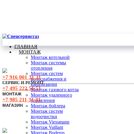
ГЛАВНАЯ
МОНТАЖ
Монтаж котельной
Монтаж системы
отопления
Монтаж систем
+7 916 001 31 3
1
водоснабжения и
СЕРВИС И РЕМОНТ
канализации
+7 495 222 51 51
Монтаж газового котла
МОНТАЖ
Монтаж удаленного
+7 985 211 31 31
управления
МАГАЗИН
Монтаж бойлера
Монтаж систем
водоочистки
Монтаж Viessmann
Монтаж Vaillant
Монтаж Buderus