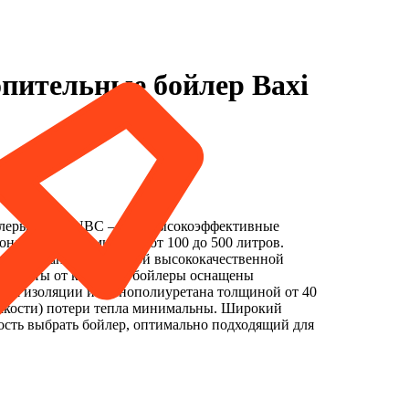
пительные бойлер Baxi
леры серии UBС — это высокоэффективные
нагреватели емкостью от 100 до 500 литров.
окрыты запатентованной высококачественной
 защиты от коррозии бойлеры оснащены
аря изоляции из пенополиуретана толщиной от 40
емкости) потери тепла минимальны. Широкий
ость выбрать бойлер, оптимально подходящий для