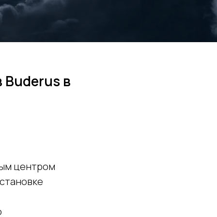
 Buderus в
ным центром
установке
о