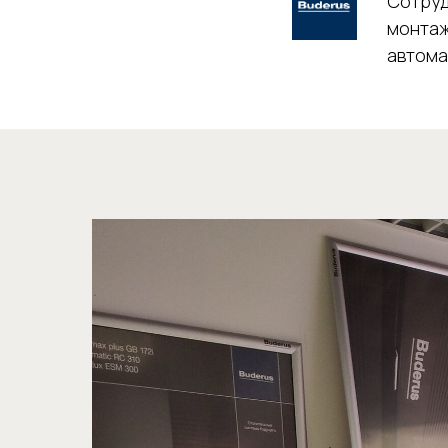
Сотруд
монтаж
автома