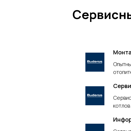
Сервисн
Монта
Опытны
отопит
Серви
Сервис
котлов
Инфор