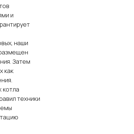
тов
ями и
арантирует
рвых, наши
 размещен
ния. Затем
х как
ения.
 котла
равил техники
темы
атацию