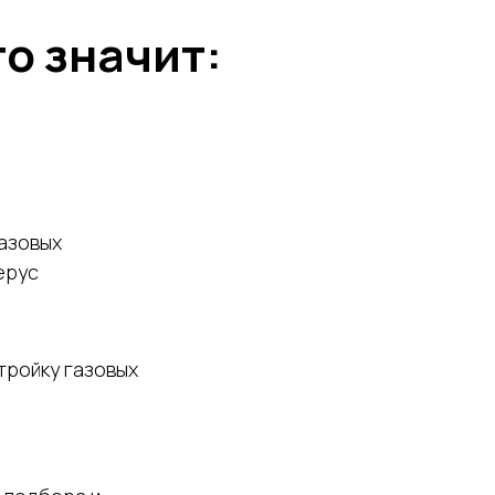
о значит:
газовых
ерус
тройку газовых