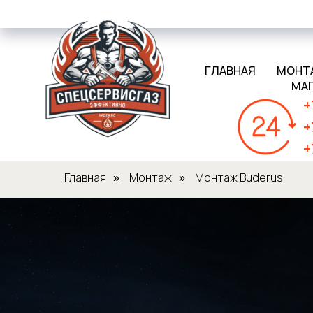
ГЛАВНАЯ
МОНТ
МА
+
+
+
Главная
Монтаж
Монтаж Buderus
»
»