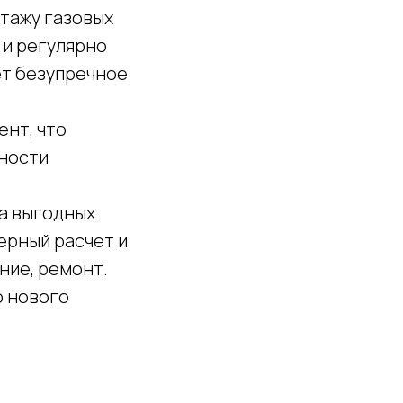
нтажу газовых
 и регулярно
ет безупречное
нт, что
чности
на выгодных
ерный расчет и
ние, ремонт.
о нового