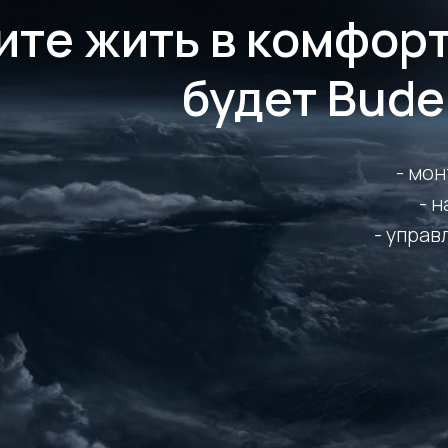
ите жить в комфорт
будет Bude
- мон
- 
- управ