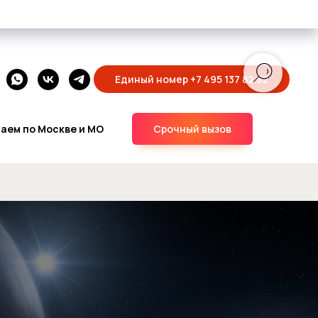
Единый номер +7 495 137 82 82
аем по Москве и МО
Срочный вызов