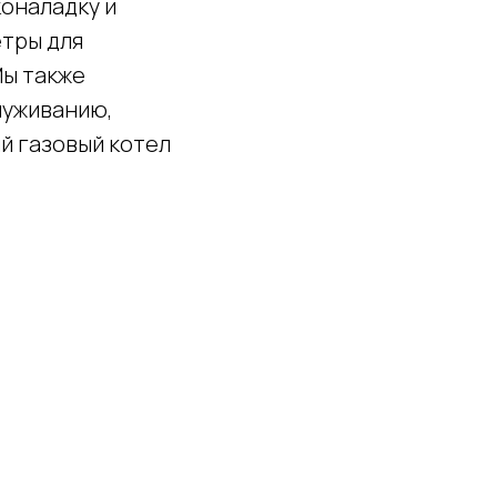
оналадку и
етры для
Мы также
луживанию,
й газовый котел