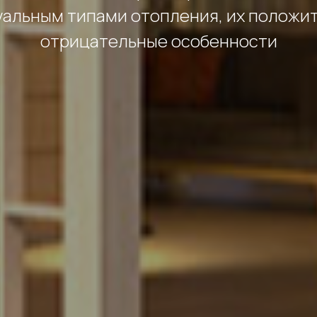
альным типами отопления, их положи
отрицательные особенности