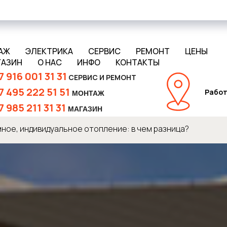
АЖ
ЭЛЕКТРИКА
СЕРВИС
РЕМОНТ
ЦЕНЫ
ГАЗИН
О НАС
ИНФО
КОНТАКТЫ
7 916 001 31 31
СЕРВИС И РЕМОНТ
7 495 222 51 51
Работ
МОНТАЖ
7 985 211 31 31
МАГАЗИН
ное, индивидуальное отопление: в чем разница?