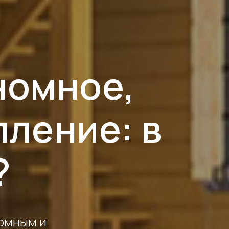
номное,
ление: в
?
омным и