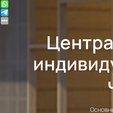
Центра
индивид
Основн