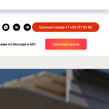
Единый номер +7 495 137 82 82
аем по Москве и МО
Срочный вызов