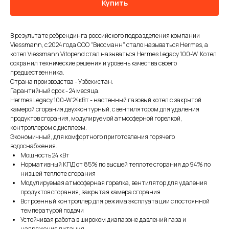
Купить
В результате ребрендинга российского подразделения компании
Viessmann, с 2024 года ООО "Виссманн" стало называться Hermes, а
котел Viessmann Vitopend стал называться Hermes Legacy 100-W. Котел
сохранил технические решения и уровень качества своего
предшественника.
Страна производства - Узбекистан.
Гарантийный срок - 24 месяца.
Hermes Legacy 100-W 24кВт - настенный газовый котел с закрытой
камерой сгорания двухконтурный, с вентилятором для удаления
продуктов сгорания, модулируемой атмосферной горелкой,
контроллером с дисплеем.
Экономичный, для комфортного приготовления горячего
водоснабжения.
Мощность 24 кВт
Нормативный КПД от 85% по высшей теплоте сгорания до 94% по
низшей теплоте сгорания
Модулируемая атмосферная горелка, вентилятор для удаления
продуктов сгорания, закрытая камера сгорания
Встроенный контроллер для режима эксплуатации с постоянной
температурой подачи
Устойчивая работа в широком диапазоне давлений газа и
напряжения питания