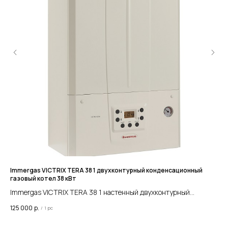
Immergas VICTRIX TERA 38 1 двухконтурный конденсационный
Ba
газовый котел 38 кВт
газ
Immergas VICTRIX TERA 38 1 настенный двухконтурный
Ba
конденсационный газовый котел 38 кВт 3.030803
га
125 000
р.
189
/
1 pc
па