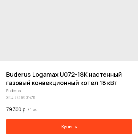
Buderus Logamax U072-18K настенный
газовый конвекционный котел 18 кВт
Buderus
SKU:
7736901478
79 300
р.
/
1 pc
Купить