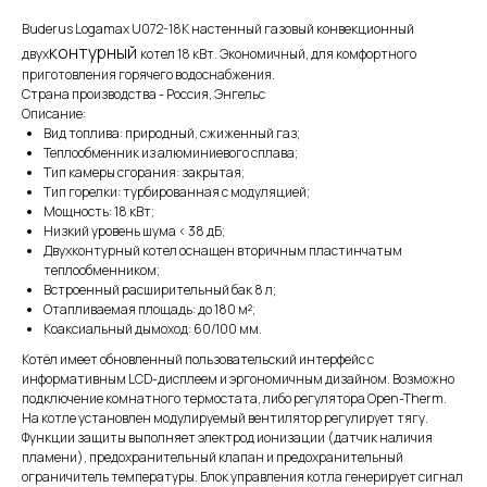
Buderus Logamax U072-18K настенный газовый конвекционный
контурный
двух
котел 18 кВт. Экономичный, для комфортного
приготовления горячего водоснабжения.
Страна производства - Россия, Энгельс
Описание:
Вид топлива: природный, сжиженный газ;
Теплообменник из алюминиевого сплава;
Тип камеры сгорания: закрытая;
Тип горелки: турбированная с модуляцией;
Мощность: 18 кВт;
Низкий уровень шума < 38 дБ;
Двухконтурный котел оснащен вторичным пластинчатым
теплообменником;
Встроенный расширительный бак 8 л;
Отапливаемая площадь: до 180 м²;
Коаксиальный дымоход: 60/100 мм.
Котёл имеет обновленный пользовательский интерфейс с
информативным LCD-дисплеем и эргономичным дизайном. Возможно
подключение комнатного термостата, либо регулятора Open-Therm.
На котле установлен модулируемый вентилятор регулирует тягу.
Функции защиты выполняет электрод ионизации (датчик наличия
пламени), предохранительный клапан и предохранительный
ограничитель температуры. Блок управления котла генерирует сигнал