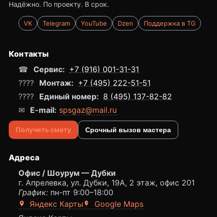
Надёжно. По проекту. В срок.
VK
Telegram
YouTube
Dzen
Поддержка в TG
Контакты
☎
Сервис:
+7 (916) 001-31-31
????
Монтаж:
+7 (495) 222-51-51
????
Единый номер:
8 (495) 137-82-82
✉
E-mail:
spsgaz@mail.ru
Получить смету
Срочный вызов мастера
Адреса
Офис / Шоурум — Дубки
г. Апрелевка, ул. Дубки, 19А, 2 этаж, офис 201
График:
пн-пт 9:00–18:00
Яндекс Карты
Google Maps