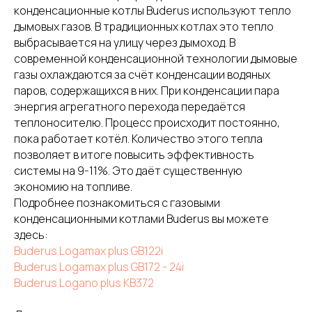
конденсационные котлы Buderus используют тепло
дымовых газов. В традиционных котлах это тепло
выбрасывается на улицу через дымоход. В
современной конденсационной технологии дымовые
газы охлаждаются за счёт конденсации водяных
паров, содержащихся в них. При конденсации пара
энергия агрегатного перехода передаётся
теплоносителю. Процесс происходит постоянно,
пока работает котёл. Количество этого тепла
позволяет в итоге повысить эффективность
системы на 9-11%. Это даёт существенную
экономию на топливе.
Подробнее познакомиться с газовыми
конденсационными котлами Buderus вы можете
здесь:
Buderus Logamax plus GB122i
Buderus Logamax plus GB172 - 24i
Buderus Logano plus KB372