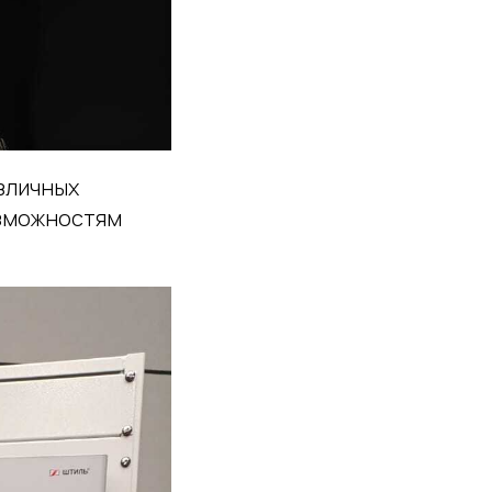
зличных
озможностям