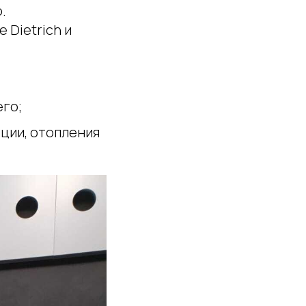
.
 Dietrich и
го;
ции, отопления